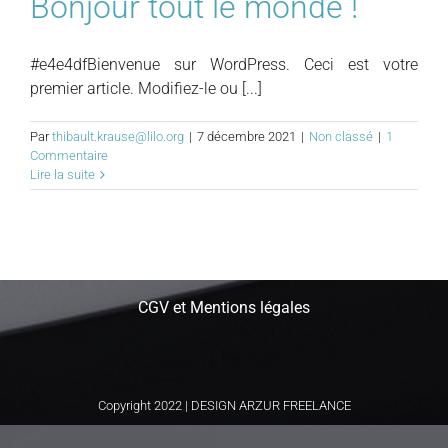
Bonjour tout le monde !
#e4e4dfBienvenue sur WordPress. Ceci est votre
premier article. Modifiez-le ou [...]
Par
thibault.krause@lilo.org
|
7 décembre 2021
|
Non classé
|
1
Commentaire
Lire la suite
CGV et Mentions légales
Copyright 2022 |
DESIGN ARZUR FREELANCE