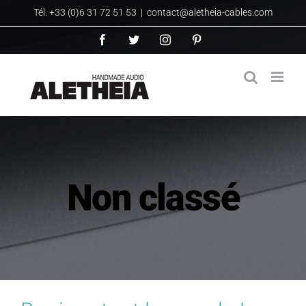
Passer
Tél. +33 (0)6 31 72 51 53
|
contact@aletheia-cables.com
au
Facebook
Twitter
Instagram
Pinterest
contenu
Non classé